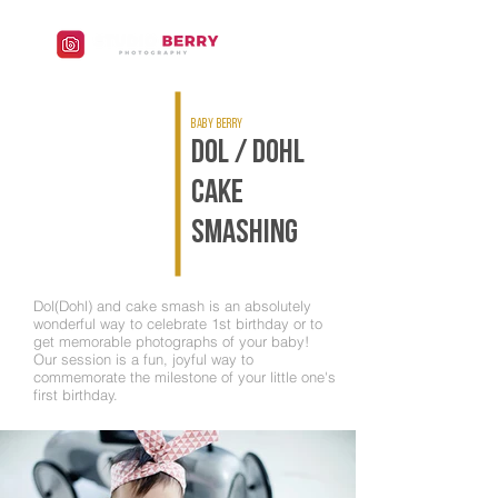
BABY BERRY
DOL / DOHL
CAKE
SMASHING
Dol(Dohl) and cake smash is an absolutely
wonderful way to celebrate 1st birthday or to
get memorable photographs of your baby!
Our session is a fun, joyful way to
commemorate the milestone of your little one's
first birthday.